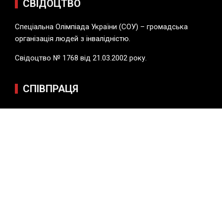
СВІДОЦТВО
Спеціальна Олімпіада України (СОУ) – громадська
організація людей з інвалідністю.
Свідоцтво № 1768 від 21.03.2002 року.
СПІВПРАЦЯ
З питань співпраці з громадською організацією
“Спеціальна Олімпіада України” пишіть на пошту
apidvarko@ukr.net
WordPress Theme |
Viral
by HashThemes