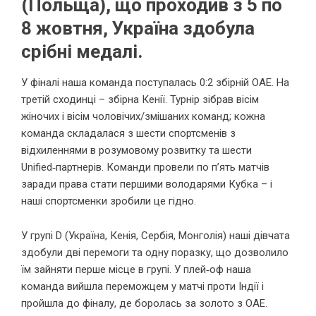
(Польща), що проходив з 5 по
8 жовтня, Україна здобула
срібні медалі.
У фіналі наша команда поступалась 0:2 збірній ОАЕ. На
третій сходинці – збірна Кенії. Турнір зібрав вісім
жіночих і вісім чоловічих/змішаних команд; кожна
команда складалася з шести спортсменів з
відхиленнями в розумовому розвитку та шести
Unified‑партнерів. Команди провели по п’ять матчів
заради права стати першими володарями Кубка – і
наші спортсменки зробили це гідно.
У групі D (Україна, Кенія, Сербія, Монголія) наші дівчата
здобули дві перемоги та одну поразку, що дозволило
їм зайняти перше місце в групі. У плей‑оф наша
команда вийшла переможцем у матчі проти Індії і
пройшла до фіналу, де боролась за золото з ОАЕ.