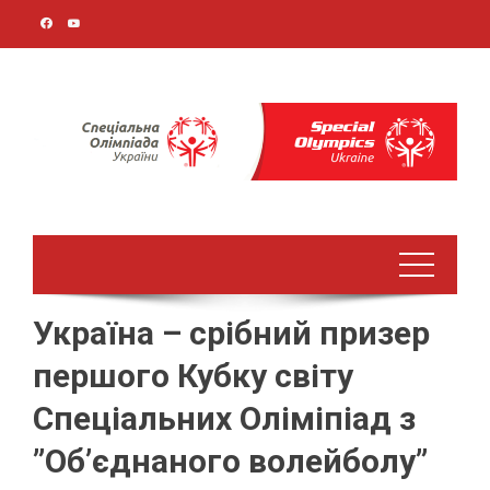
Перейти
до
вмісту
Україна – срібний призер
першого Кубку світу
Спеціальних Оліміпіад з
”Об’єднаного волейболу”