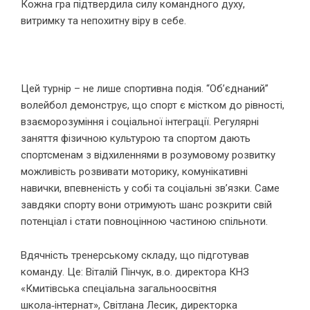
Кожна гра підтвердила силу командного духу,
витримку та непохитну віру в себе.
Цей турнір – не лише спортивна подія. “Об’єднаний”
волейбол демонструє, що спорт є містком до рівності,
взаєморозуміння і соціальної інтеграції. Регулярні
заняття фізичною культурою та спортом дають
спортсменам з відхиленнями в розумовому розвитку
можливість розвивати моторику, комунікативні
навички, впевненість у собі та соціальні зв’язки. Саме
завдяки спорту вони отримують шанс розкрити свій
потенціал і стати повноцінною частиною спільноти.
Вдячність тренерському складу, що підготував
команду. Це: Віталій Пінчук, в.о. директора КНЗ
«Кмитівська спеціальна загальноосвітня
школа‑інтернат», Світлана Лесик, директорка