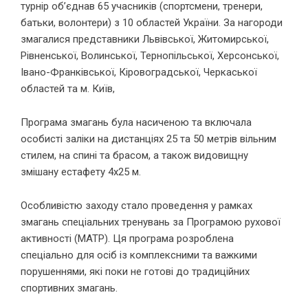
турнір об’єднав 65 учасників (спортсмени, тренери,
батьки, волонтери) з 10 областей України. За нагороди
змагалися представники Львівської, Житомирської,
Рівненської, Волинської, Тернопільської, Херсонської,
Івано-Франківської, Кіровоградської, Черкаської
областей та м. Київ,
Програма змагань була насиченою та включала
особисті заліки на дистанціях 25 та 50 метрів вільним
стилем, на спині та брасом, а також видовищну
змішану естафету 4х25 м.
Особливістю заходу стало проведення у рамках
змагань спеціальних тренувань за Програмою рухової
активності (MATP). Ця програма розроблена
спеціально для осіб із комплексними та важкими
порушеннями, які поки не готові до традиційних
спортивних змагань.