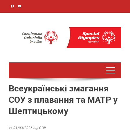
Перейти
до
вмісту
Всеукраїнські змагання
СОУ з плавання та MATP у
Шептицькому
01/03/2026
від
СОУ