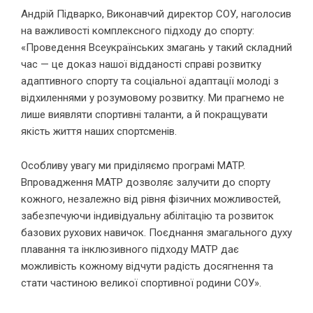
Андрій Підварко, Виконавчий директор СОУ, наголосив
на важливості комплексного підходу до спорту:
«Проведення Всеукраїнських змагань у такий складний
час — це доказ нашої відданості справі розвитку
адаптивного спорту та соціальної адаптації молоді з
відхиленнями у розумовому розвитку. Ми прагнемо не
лише виявляти спортивні таланти, а й покращувати
якість життя наших спортсменів.
Особливу увагу ми приділяємо програмі MATP.
Впровадження MATP дозволяє залучити до спорту
кожного, незалежно від рівня фізичних можливостей,
забезпечуючи індивідуальну абілітацію та розвиток
базових рухових навичок. Поєднання змагального духу
плавання та інклюзивного підходу MATP дає
можливість кожному відчути радість досягнення та
стати частиною великої спортивної родини СОУ».