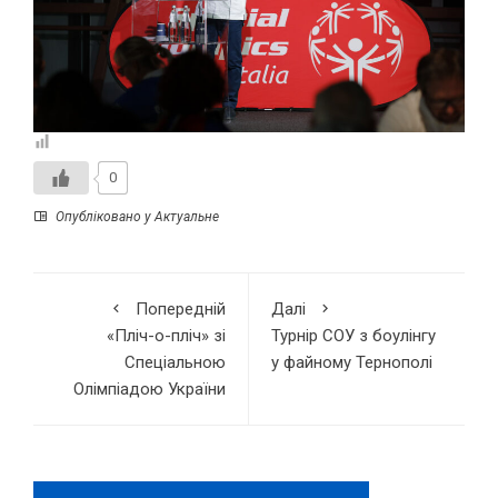
0
Опубліковано у
Актуальне
Попередній
Далі
«Пліч-о-пліч» зі
Турнір СОУ з боулінгу
Спеціальною
у файному Тернополі
Олімпіадою України