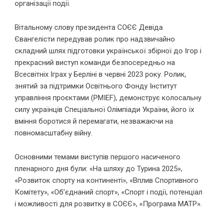
організації події.
Вітальному слову президента СОЄЄ Девіда
Євангелісти передував ролик про надзвичайно
складний шлях підготовки української збірної до Ігор і
прекрасний виступ команди безпосередньо на
Всесвітніх Іграх у Берліні в червні 2023 року. Ролик,
знятий за підтримки Освітнього Фонду Інститут
управління проєктами (PMIEF), демонструє колосальну
силу українців Спеціальної Олімпіади України, його їх
вміння боротися й перемагати, незважаючи на
повномасштабну війну.
Основними темами виступів першого насиченого
пленарного дня були: «На шляху до Турина 2025»,
«Розвиток спорту на континенті», «Вплив Спортивного
Комітету», «Об’єднаний спорт», «Спорт і події, потенціал
і можливості для розвитку в СОЄЄ», «Програма МАТР».