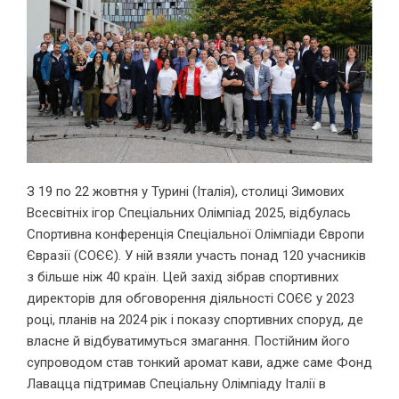
З 19 по 22 жовтня у Турині (Італія), столиці Зимових
Всесвітніх ігор Спеціальних Олімпіад 2025, відбулась
Спортивна конференція Спеціальної Олімпіади Європи
Євразії (СОЄЄ). У ній взяли участь понад 120 учасників
з більше ніж 40 країн. Цей захід зібрав спортивних
директорів для обговорення діяльності СОЄЄ у 2023
році, планів на 2024 рік і показу спортивних споруд, де
власне й відбуватимуться змагання. Постійним його
супроводом став тонкий аромат кави, адже саме Фонд
Лавацца підтримав Спеціальну Олімпіаду Італії в