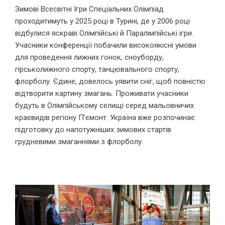
Зимові Всесвітні Ігри Спеціальних Олімпіад
проходитимуть у 2025 році в Турині, де у 2006 році
відбулися яскраві Олімпійські й Паралімпійські ігри.
Учасники конференції побачили високоякісні умови
для проведення лижних гонок, сноуборду,
гірськолижного спорту, танцювального спорту,
флорболу. Єдине, довелось уявити сніг, щоб повністю
відтворити картину змагань. Проживати учасники
будуть в Олімпійському селищі серед мальовничих
краєвидів регіону П’ємонт. Україна вже розпочинає
підготовку до напотужніших зимових стартів
грудневими змаганнями з флорболу.