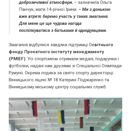
доброзичливої атмосфери
, – зазначила Ольга
Панчук, мати 14-річної Ірини.
– Ми з донькою
вже втретє беремо участь у таких змагання.
Для мене це ще чудова нагода
поспілкуватися з батьками й однодумцями.
Змагання відбулися завдяки підтримці О
світнього
фонду Проєктного інституту менеджменту
(PMIEF)
. Усі спортсмени отримали медалі, подарунки і
футболки, надані нам друзями зі Спеціальної Олімпіади
Румунії. Окрема подяка за свято спорту директорці
Вінницького ліцею № 18 Катерині Поджаренко та
Вінницькому міському центру соціальних служб.