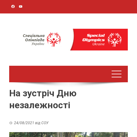
Перейти
до
вмісту
На зустріч Дню
незалежності
24/08/2021
від
СОУ