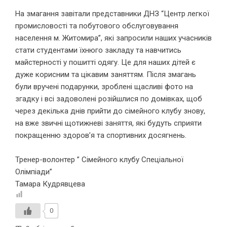
На змагання завітали представники ДНЗ “Центр легкої
промисловості та побутового обслуговування
населення м. Житомира”, які запросили наших учасників
стати студентами їхнюго закладу та навчитись
майстерності у пошитті одягу. Це для наших дітей є
дуже корисним та цікавим заняттям. Після змагань
були вручені подарунки, зроблені щасливі фото на
згадку і всі задоволені розійшлися по домівках, щоб
через декілька днів прийти до сімейного клубу знову,
на вже звичні щотижневі заняття, які будуть сприяти
покращенню здоров’я та спортивних досягнень.
Тренер-волонтер ” Сімейного клубу Спеціальної
Олімпіади”
Тамара Кудрявцева
0